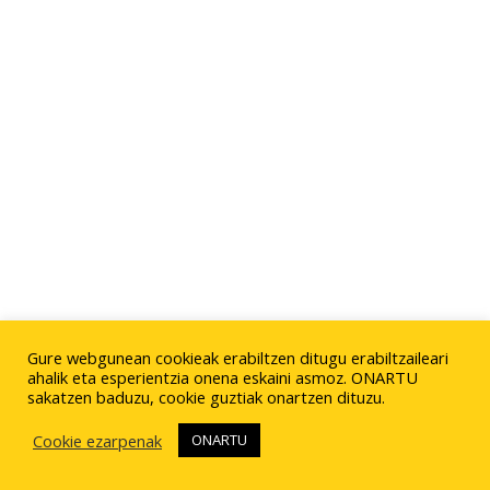
Gure webgunean cookieak erabiltzen ditugu erabiltzaileari
ahalik eta esperientzia onena eskaini asmoz. ONARTU
sakatzen baduzu, cookie guztiak onartzen dituzu.
Cookie ezarpenak
ONARTU