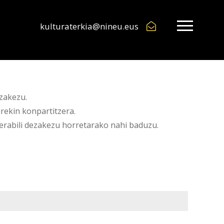
kulturaterkia@nineu.eus
zakezu.
rekin konpartitzera.
 erabili dezakezu horretarako nahi baduzu.