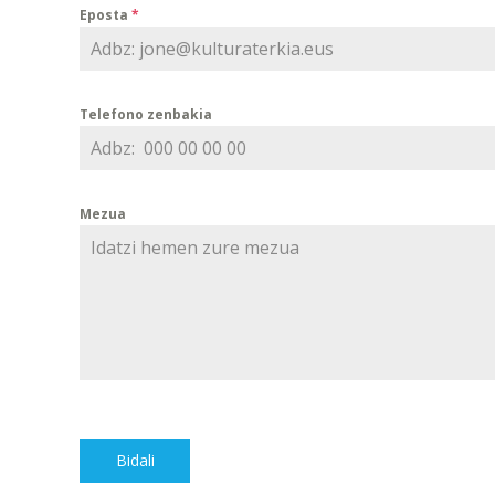
Eposta
*
Telefono zenbakia
Mezua
Bidali