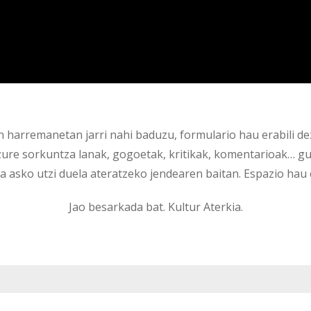
n harremanetan jarri nahi baduzu, formulario hau erabili de
ure sorkuntza lanak, gogoetak, kritikak, komentarioak… gu
 asko utzi duela ateratzeko jendearen baitan. Espazio hau
Jao besarkada bat. Kultur Aterkia.