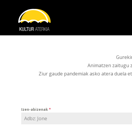
Gureki
Animatzen zaitugu z
Ziur gaude pandemiak asko atera duela eta
Izen-abizenak
*