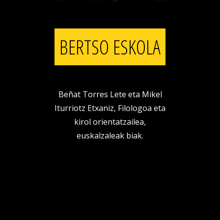
BERTSO ESKOLA
Beñat Torres Lete eta Mikel
Iturriotz Etxaniz, Filologoa eta
kirol orientatzailea,
euskalzaleak biak.